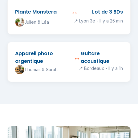
↔️
Plante Monstera
Lot de 3 BDs
📍 Lyon 3e - Il y a 25 min
Julien & Léa
Appareil photo
Guitare
↔️
argentique
acoustique
📍 Bordeaux - Il y a 1h
Thomas & Sarah