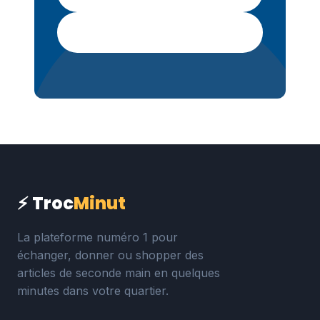
Google Play
⚡ Troc
Minut
La plateforme numéro 1 pour
échanger, donner ou shopper des
articles de seconde main en quelques
minutes dans votre quartier.